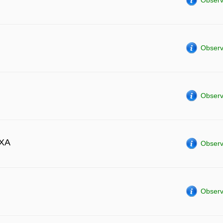
Observ
Observ
Observ
XA
Observ
Observ