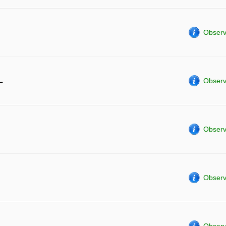
Observ
L
Observ
Observ
Observ