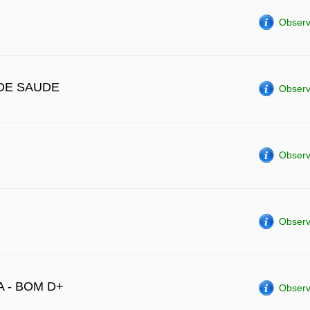
Observ
DE SAUDE
Observ
Observ
Observ
 - BOM D+
Observ