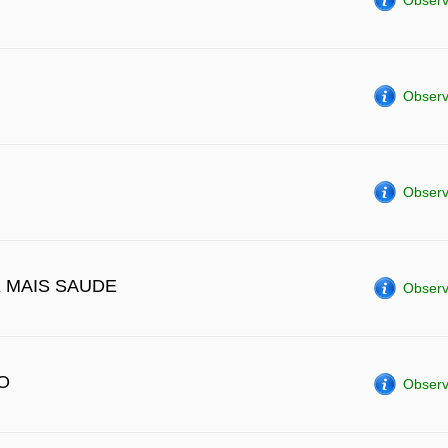
Observ
Observ
Observ
E MAIS SAUDE
Observ
O
Observ