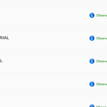
Observ
RIAL
Observ
AL
Observ
Observ